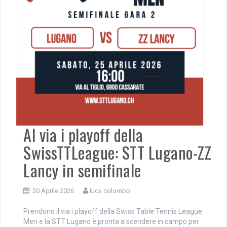
Al via i playoff della
SwissTTLeague: STT Lugano-ZZ
Lancy in semifinale
20 Aprile 2026
luca colombo
Prendono il via i playoff della Swiss Table Tennis League
Men e la STT Lugano è pronta a scendere in campo per