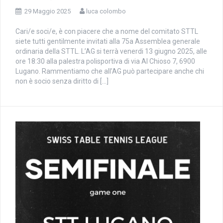
29 Maggio 2025
luca colombo
Cari/e soci/e, è con piacere che a nome del comitato STTL
siete tutti gentilmente invitati alla 75a Assemblea generale
ordinaria della STTL. L’AG si terrà venerdi 13 giugno 2025, alle
ore 18:30 alla palestra polisportiva di via Al Chioso 7, 6900
Lugano. Rammentiamo che all’AG può partecipare anche chi
non è socio senza diritto di […]