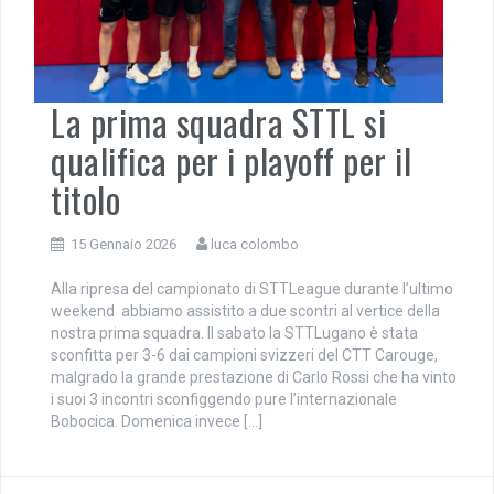
La prima squadra STTL si
qualifica per i playoff per il
titolo
15 Gennaio 2026
luca colombo
Alla ripresa del campionato di STTLeague durante l’ultimo
weekend abbiamo assistito a due scontri al vertice della
nostra prima squadra. Il sabato la STTLugano è stata
sconfitta per 3-6 dai campioni svizzeri del CTT Carouge,
malgrado la grande prestazione di Carlo Rossi che ha vinto
i suoi 3 incontri sconfiggendo pure l’internazionale
Bobocica. Domenica invece […]