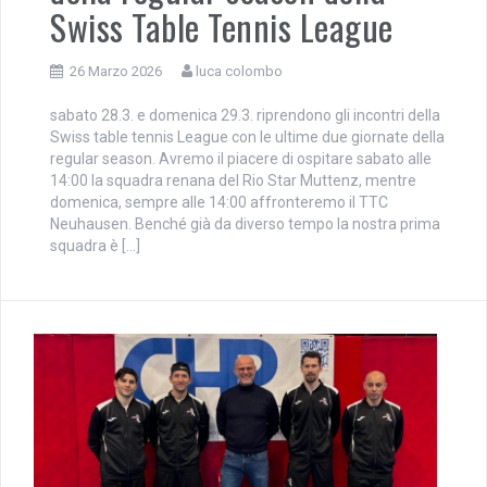
Swiss Table Tennis League
26 Marzo 2026
luca colombo
sabato 28.3. e domenica 29.3. riprendono gli incontri della
Swiss table tennis League con le ultime due giornate della
regular season. Avremo il piacere di ospitare sabato alle
14:00 la squadra renana del Rio Star Muttenz, mentre
domenica, sempre alle 14:00 affronteremo il TTC
Neuhausen. Benché già da diverso tempo la nostra prima
squadra è […]