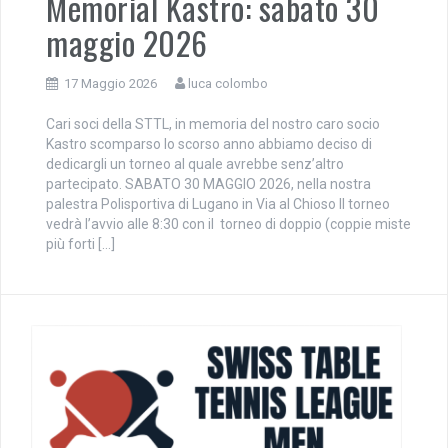
Memorial Kastro: sabato 30
maggio 2026
17 Maggio 2026
luca colombo
Cari soci della STTL, in memoria del nostro caro socio
Kastro scomparso lo scorso anno abbiamo deciso di
dedicargli un torneo al quale avrebbe senz’altro
partecipato. SABATO 30 MAGGIO 2026, nella nostra
palestra Polisportiva di Lugano in Via al Chioso Il torneo
vedrà l’avvio alle 8:30 con il torneo di doppio (coppie miste
più forti […]